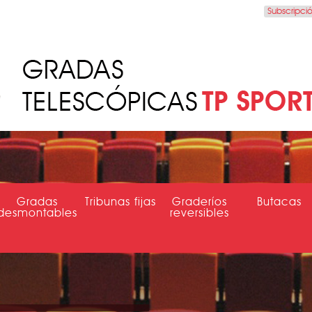
Subscripci
Gradas
Tribunas fijas
Graderíos
Butacas
desmontables
reversibles